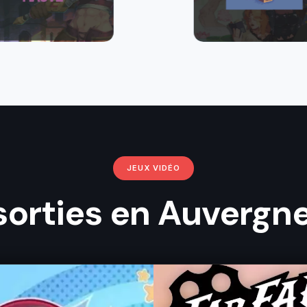
JEUX VIDÉO
 sorties en Auverg