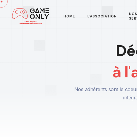
NO
HOME
L’ASSOCIATION
SER
Dé
à l
Nos adhérents sont le coeur
intégr